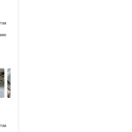
так
нию
так