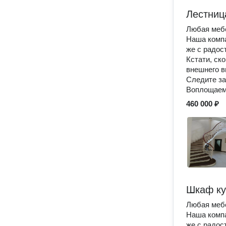
Лестниц
Любая мебе
Наша компа
же с радос
Кстати, ск
внешнего в
Следите за
Воплощаем
460 000 ₽
Шкаф ку
Любая мебе
Наша компа
же с радос