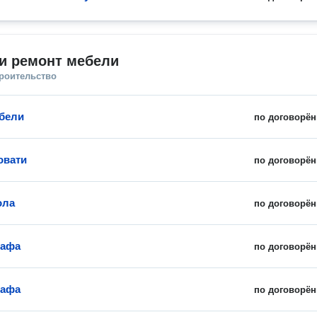
и ремонт мебели
троительство
бели
по договорён
овати
по договорён
ола
по договорён
кафа
по договорён
кафа
по договорён