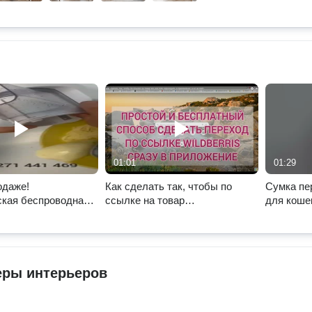
01:01
01:29
одаже!
Как сделать так, чтобы по
Сумка пе
ская беспроводная
ссылке на товар
для кошек
овощей и фруктов от
WILDBERRIES переходить в
приложение, а не на сайт.
еры интерьеров