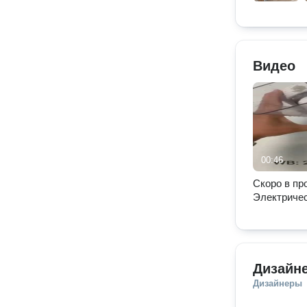
Видео
00:46
Скоро в пр
Электриче
терка для 
MIALAI.
Дизайн
Дизайнеры