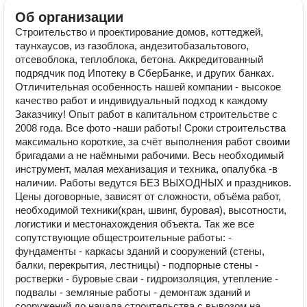
Об организации
Строительство и проектирование домов, коттеджей,
таунхаусов, из газоблока, андезитобазальтового,
отсевоблока, теплоблока, бетона. Аккредитованный
подрядчик под Ипотеку в СберБанке, и других банках.
Отличительная особенность нашей компании - высокое
качество работ и индивидуальный подход к каждому
Заказчику! Опыт работ в капитальном строительстве с
2008 года. Все фото -наши работы! Сроки строительства
максимально короткие, за счёт выполнения работ своими
бригадами а не наёмными рабочими. Весь необходимый
инструмент, малая механизация и техника, опалубка -в
наличии. Работы ведутся БЕЗ ВЫХОДНЫХ и праздников.
Цены договорные, зависят от сложности, объёма работ,
необходимой техники(кран, швинг, буровая), высотности,
логистики и местонахождения объекта. Так же все
сопутствующие общестроительные работы: -
фундаменты - каркасы зданий и сооружений (стены,
балки, перекрытия, лестницы) - подпорные стены -
ростверки - буровые сваи - гидроизоляция, утепление -
подвалы - земляные работы - демонтаж зданий и
сооружений до начала строительства с вывозом на