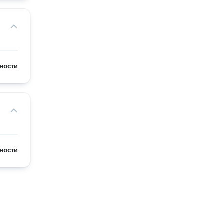
ности
ности