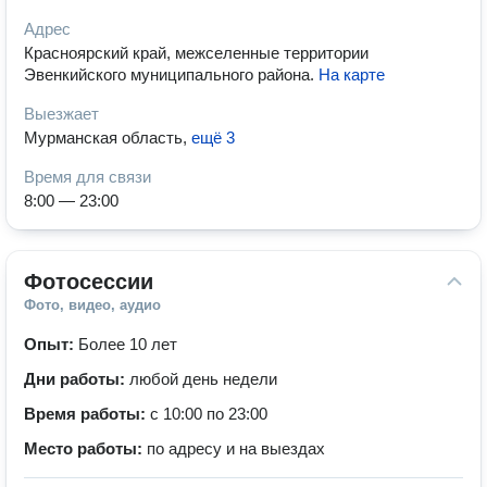
Адрес
Красноярский край, межселенные территории
Эвенкийского муниципального района
.
На карте
Выезжает
Мурманская область
,
ещё 3
Время для связи
8:00 — 23:00
Фотосессии
Фото, видео, аудио
Опыт:
Более 10 лет
Дни работы:
любой день недели
Время работы:
с 10:00 по 23:00
Место работы:
по адресу и на выездах