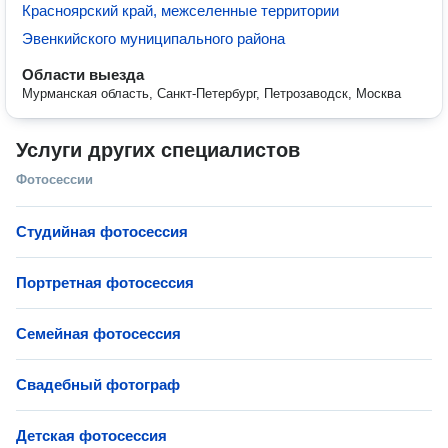
Красноярский край, межселенные территории
Эвенкийского муниципального района
Области выезда
Мурманская область, Санкт-Петербург, Петрозаводск, Москва
Услуги других специалистов
Фотосессии
Студийная фотосессия
Портретная фотосессия
Семейная фотосессия
Свадебный фотограф
Детская фотосессия