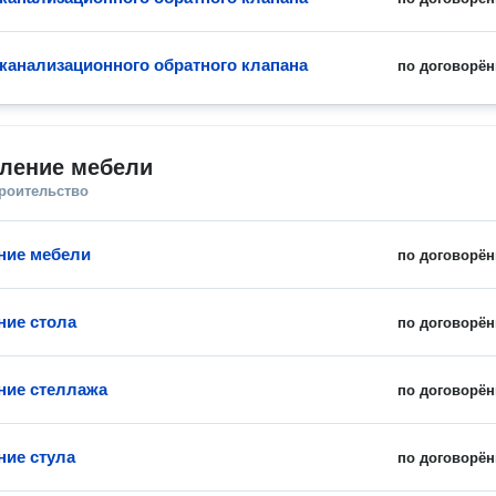
 канализационного обратного клапана
по договорён
вление мебели
троительство
ние мебели
по договорён
ние стола
по договорён
ние стеллажа
по договорён
ние стула
по договорён