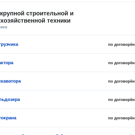
крупной строительной и 
хозяйственной техники
ники
грузчика
по договорён
актора
по договорён
скаватора
по договорён
льдозера
по договорён
токрана
по договорён