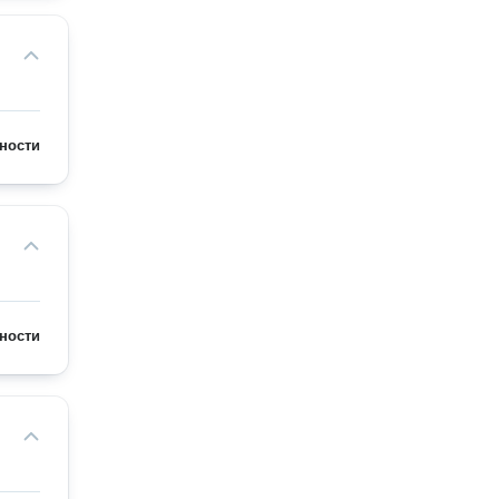
ности
ности