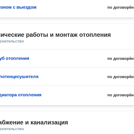
гоном с выездом
по договорён
ические работы и монтаж отопления
троительство
уб отопления
по договорён
лотенцесушителя
по договорён
диатора отопления
по договорён
абжение и канализация
троительство