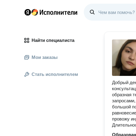
Найти специалиста
Мои заказы
Стать исполнителем
Добрый ден
консультац
образная т
запросами,
большой пс
равновесие
провожу ин
Длительнос
Образова