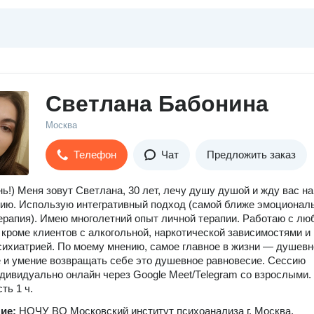
Светлана Бабонина
Москва
Телефон
Чат
Предложить заказ
ь!) Меня зовут Светлана, 30 лет, лечу душу душой и жду вас на
ию. Использую интегративный подход (самой ближе эмоционал
ерапия). Имею многолетний опыт личной терапии. Работаю с л
 кроме клиентов с алкогольной, наркотической зависимостями и
ихиатрией. По моему мнению, самое главное в жизни — душевн
 и умение возвращать себе это душевное равновесие. Сессию
дивидуально онлайн через Google Meet/Теlegram со взрослыми.
ть 1 ч.
ние:
НОЧУ ВО Московский институт психоанализа г. Москва,