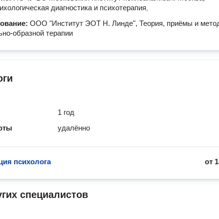
ихологическая диагностика и психотерапия
,
зование:
ООО "Институт ЭОТ Н. Линде", Теория, приёмы и мето
но-образной терапии
оги
1 год
оты
удалённо
ция психолога
от
1
угих специалистов