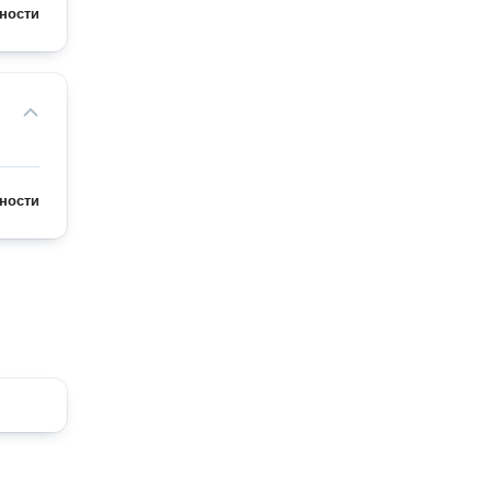
ности
ности