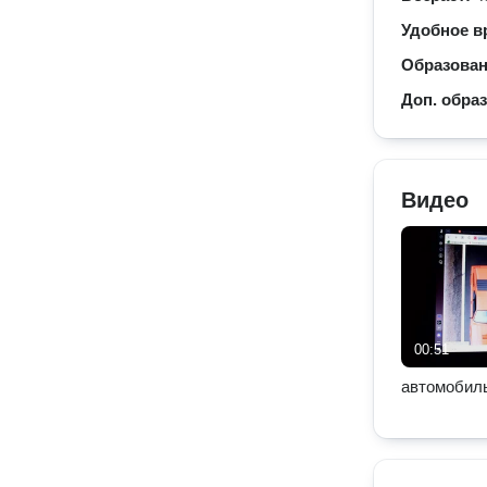
Удобное в
Образова
Доп. обра
Видео
00:51
автомобил