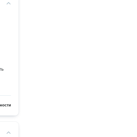
ть
ности