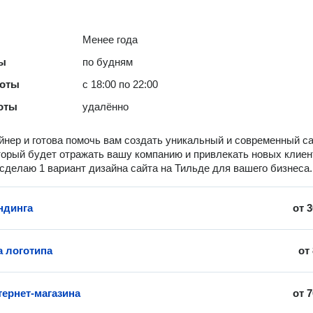
Менее года
ты
по будням
боты
с 18:00 по 22:00
оты
удалённо
йнер и готова помочь вам создать уникальный и современный са
торый будет отражать вашу компанию и привлекать новых клиен
сделаю 1 вариант дизайна сайта на Тильде для вашего бизнеса.
ндинга
от
3
а логотипа
от
тернет-магазина
от
7