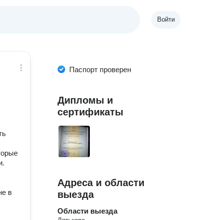
Войти
Паспорт проверен
Дипломы и
сертификаты
ть
торые
и.
Адреса и области
не в
выезда
Области выезда