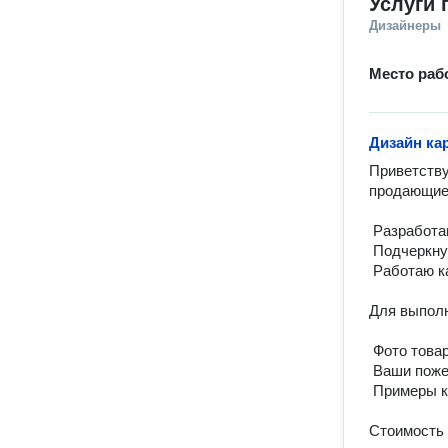
Услуги 
Дизайнеры
Место раб
Дизайн ка
Приветству
продающие 
️ Разработ
️ Подчеркн
️ Работаю к
Для выполн
️ Фото това
️ Ваши поже
️ Примеры к
Стоимость и