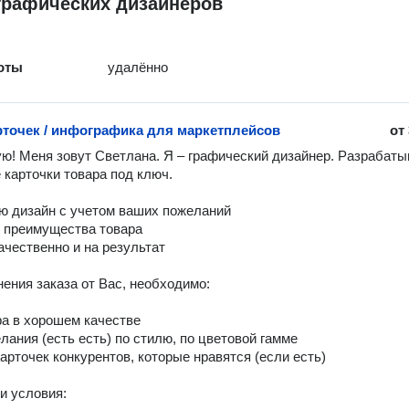
графических дизайнеров
оты
удалённо
рточек / инфографика для маркетплейсов
от
ю! Меня зовут Светлана. Я – графический дизайнер. Разрабаты
карточки товара под ключ.

аю дизайн с учетом ваших пожеланий

у преимущества товара

ачественно и на результат

ения заказа от Вас, необходимо:

ра в хорошем качестве

лания (есть есть) по стилю, по цветовой гамме

арточек конкурентов, которые нравятся (если есть)

 условия: 
