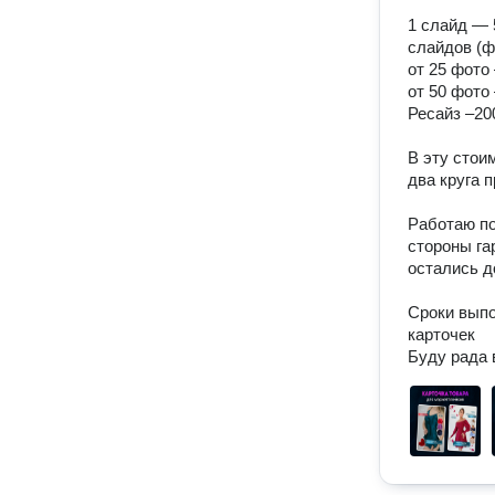
1 слайд — 
слайдов (фо
от 25 фото 
от 50 фото 
Ресайз –200
В эту стои
два круга 
Работаю по
стороны га
остались д
Сроки выпо
карточек
