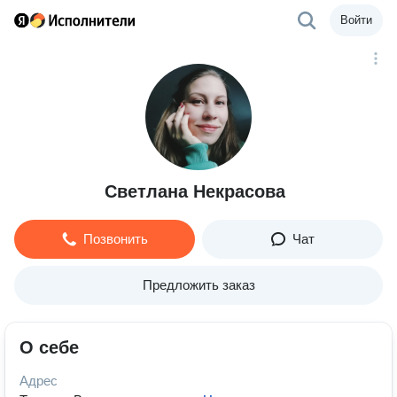
Войти
Светлана Некрасова
Позвонить
Чат
Предложить заказ
О себе
Адрес