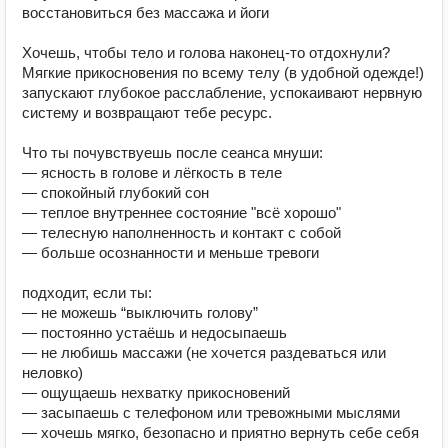
восстановиться без массажа и йоги

Хочешь, чтобы тело и голова наконец-то отдохнули?

Мягкие прикосновения по всему телу (в удобной одежде!) 
запускают глубокое расслабление, успокаивают нервную 
систему и возвращают тебе ресурс.

Что ты почувствуешь после сеанса мнуши:

— ясность в голове и лёгкость в теле

— спокойный глубокий сон

— теплое внутреннее состояние "всё хорошо"

— телесную наполненность и контакт с собой

— больше осознанности и меньше тревоги

подходит, если ты:

— не можешь “выключить голову”

— постоянно устаёшь и недосыпаешь

— не любишь массажи (не хочется раздеваться или 
неловко)

— ощущаешь нехватку прикосновений

— засыпаешь с телефоном или тревожными мыслями

— хочешь мягко, безопасно и приятно вернуть себе себя
