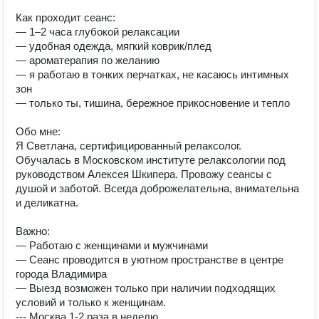
Как проходит сеанс:

— 1–2 часа глубокой релаксации

— удобная одежда, мягкий коврик/плед

— ароматерапия по желанию

— я работаю в тонких перчатках, не касаюсь интимных 
зон

— только ты, тишина, бережное прикосновение и тепло

Обо мне:

Я Светлана, сертифицированный релаксолог.

Обучалась в Московском институте релаксологии под 
руководством Алексея Шкипера. Провожу сеансы с 
душой и заботой. Всегда доброжелательна, внимательна 
и деликатна.

Важно:

— Работаю с женщинами и мужчинами 

— Сеанс проводится в уютном пространстве в центре 
города Владимира 

— Выезд возможен только при наличии подходящих 
условий и только к женщинам.

--- Москва 1-2 раза в неделю 
