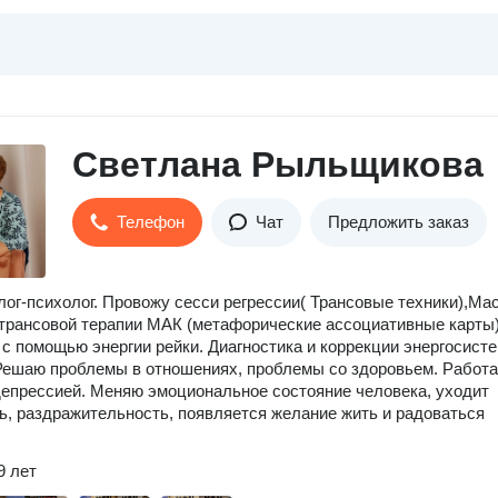
Светлана Рыльщикова
Телефон
Чат
Предложить заказ
лог-психолог. Провожу сесси регрессии( Трансовые техники),Ма
трансовой терапии МАК (метафорические ассоциативные карты)
с помощью энергии рейки. Диагностика и коррекции энергосист
Решаю проблемы в отношениях, проблемы со здоровьем. Работа
епрессией. Меняю эмоциональное состояние человека, уходит
ь, раздражительность, появляется желание жить и радоваться
9 лет