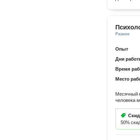
Психол
Разное
Опыт
Дни рабо
Время ра
Место раб
Месячный к
человека м
Ски
50% скид