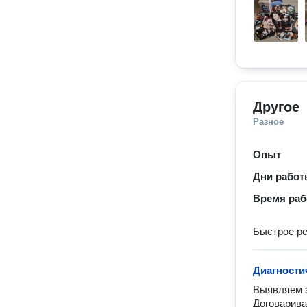
Другое
Разное
Опыт
Дни рабо
Время ра
Быстрое р
Диагности
Выявляем з
Договарива