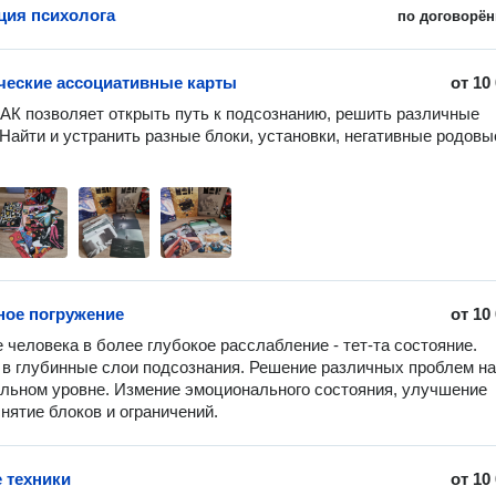
ция психолога
по договорён
еские ассоциативные карты
от
10
АК позволяет открыть путь к подсознанию, решить различные 
Найти и устранить разные блоки, установки, негативные родовые
ное погружение
от
10
 человека в более глубокое расслабление - тет-та состояние. 
в глубинные слои подсознания. Решение различных проблем на 
льном уровне. Измение эмоционального состояния, улучшение 
снятие блоков и ограничений.
 техники
от
10