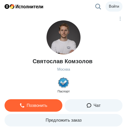
Войти
Святослав Комзолов
Москва
Паспорт
Позвонить
Чат
Предложить заказ