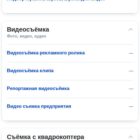
Видеосъёмка
Фото, видео, аудио
Видеосъёмка рекламного ролика
—
Видеосъёмка клипа
—
Репортажная видеосъёмка
—
Видео съемка предприятия
—
Cъёмка с квадрокоптера