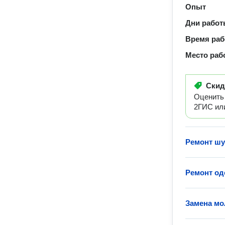
Опыт
Дни рабо
Время ра
Место раб
Ски
Оценить 
2ГИС или
Ремонт ш
Ремонт о
Замена мо