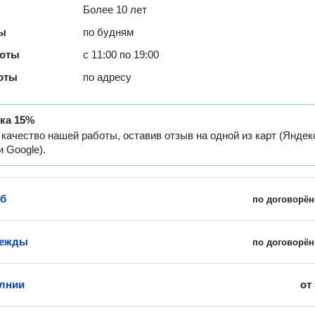
Более 10 лет
ты
по будням
боты
с 11:00 по 19:00
оты
по адресу
дка
15%
качество нашей работы, оставив отзыв на одной из карт (Яндек
 Google).
уб
по договорён
дежды
по договорён
лнии
от