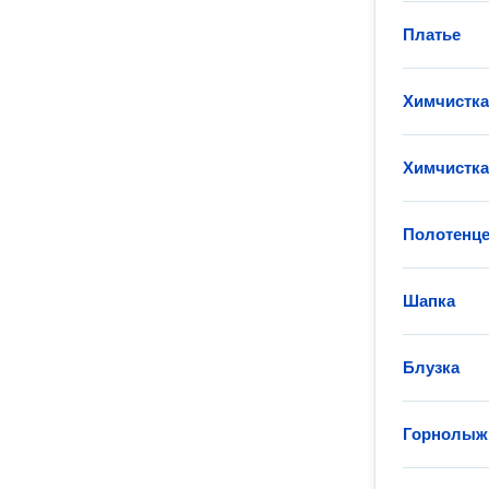
Платье
Химчистка
Химчистка
Полотенц
Шапка
Блузка
Горнолыжн