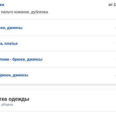
жи
от
1
- пальто кожаное, дубленка
ки, джинсы
а, платье
лнии - брюки, джинсы
брюки, джинсы
тка одежды
 уборка