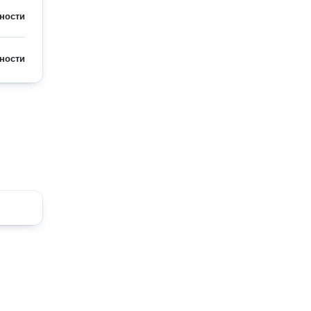
ности
ности