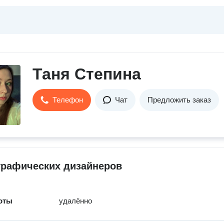
Таня Степина
Телефон
Чат
Предложить заказ
графических дизайнеров
оты
удалённо