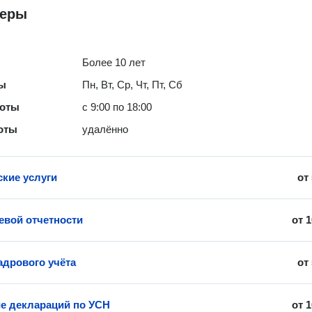
теры
Более 10 лет
ты
Пн, Вт, Ср, Чт, Пт, Сб
боты
с 9:00 по 18:00
оты
удалённо
ские услуги
от
евой отчетности
от
1
адрового учёта
от
е деклараций по УСН
от
1