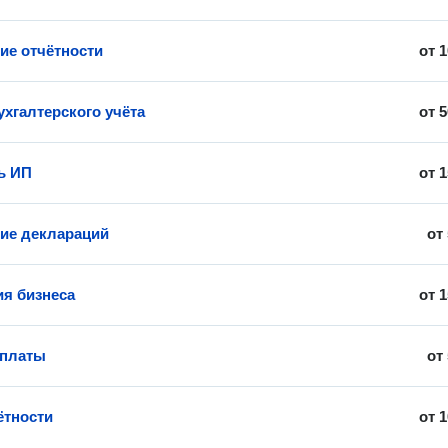
ие отчётности
от
1
ухгалтерского учёта
от
5
ь ИП
от
1
ие деклараций
от
ия бизнеса
от
1
рплаты
от
ётности
от
1