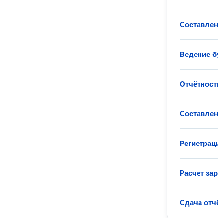
Составлен
Ведение б
Отчётност
Составлен
Регистрац
Расчет за
Сдача отч