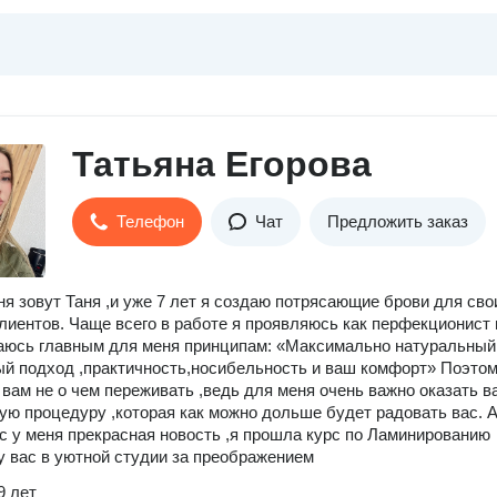
Татьяна Егорова
Телефон
Чат
Предложить заказ
ня зовут Таня ,и уже 7 лет я создаю потрясающие брови для сво
иентов. Чаще всего в работе я проявляюсь как перфекционист 
аюсь главным для меня принципам: «Максимально натуральный
й подход ,практичность,носибельность и ваш комфорт» Поэтом
 вам не о чем переживать ,ведь для меня очень важно оказать в
ую процедуру ,которая как можно дольше будет радовать вас. А
с у меня прекрасная новость ,я прошла курс по Ламинированию
у вас в уютной студии за преображением
9 лет