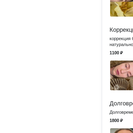
Коррекц
коррекция 
натурально
1100 ₽
Долговр
Долговреме
1800 ₽