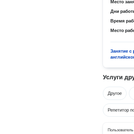
Место зан
Дни рабо
Время ра
Место раб
Занятие с
английско
Услуги др
Другое
Репетитор п
Пользователь 