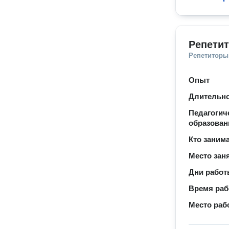
Репетит
Репетиторы
Опыт
Длительно
Педагогич
образован
Кто заним
Место зан
Дни рабо
Время ра
Место раб