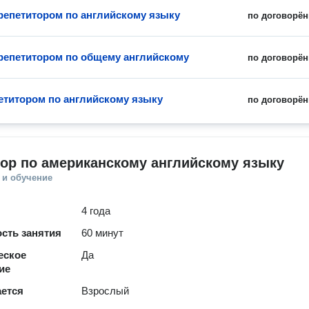
 репетитором по английскому языку
по договорён
 репетитором по общему английскому
по договорён
петитором по английскому языку
по договорён
ор по американскому английскому языку
 и обучение
4 года
сть занятия
60 минут
еское
Да
ие
ается
Взрослый