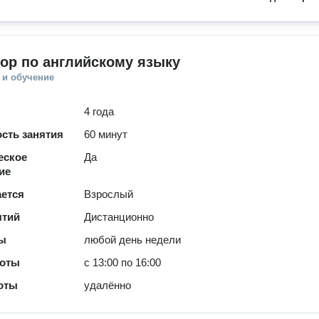
ор по английскому языку
 и обучение
4 года
сть занятия
60 минут
еское
Да
ие
ается
Взрослый
ятий
Дистанционно
ты
любой день недели
боты
с 13:00 по 16:00
оты
удалённо