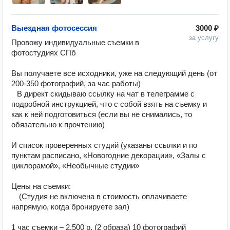
Выездная фотосессия
3000 ₽
за услугу
Провожу индивидуальные съемки в 
фотостудиях СПб ⠀ ⠀

⠀

Вы получаете все исходники, уже на следующий день (от 
200-350 фотографий, за час работы) ⠀ ⠀

⠀В директ скидываю ссылку на чат в телеграмме с 
подробной инструкцией, что с собой взять на съемку и 
как к ней подготовиться (если вы не снимались, то 
обязательно к прочтению) ⠀ ⠀

⠀

И список проверенных студий (указаны ссылки и по 
пунктам расписано, «Новогодние декорации», «Залы с 
циклорамой», «Необычные студии» ⠀

⠀

Цены на съемки: ⠀

⠀ (Студия не включена в стоимость оплачиваете 
напрямую, когда бронируете зал) ⠀

⠀

1 час съемки – 2.500 р. (2 образа) 10 фотографий 