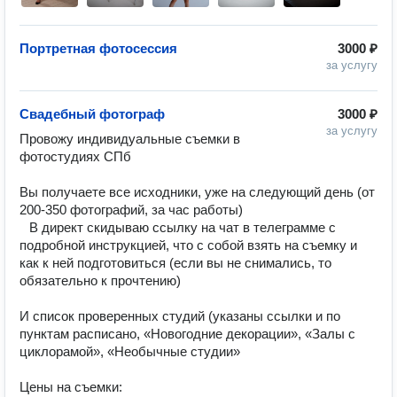
Портретная фотосессия
3000 ₽
за услугу
Свадебный фотограф
3000 ₽
за услугу
Провожу индивидуальные съемки в 
фотостудиях СПб ⠀ ⠀

⠀

Вы получаете все исходники, уже на следующий день (от 
200-350 фотографий, за час работы) ⠀ ⠀

⠀В директ скидываю ссылку на чат в телеграмме с 
подробной инструкцией, что с собой взять на съемку и 
как к ней подготовиться (если вы не снимались, то 
обязательно к прочтению) ⠀ ⠀

⠀

И список проверенных студий (указаны ссылки и по 
пунктам расписано, «Новогодние декорации», «Залы с 
циклорамой», «Необычные студии» ⠀

⠀

Цены на съемки: ⠀
