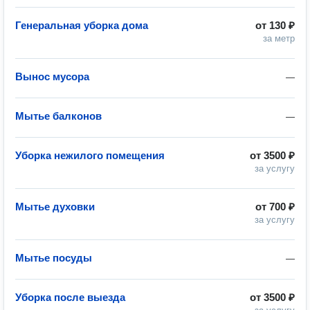
Генеральная уборка дома
от
130 ₽
за метр
Вынос мусора
—
Мытье балконов
—
Уборка нежилого помещения
от
3500 ₽
за услугу
Мытье духовки
от
700 ₽
за услугу
Мытье посуды
—
Уборка после выезда
от
3500 ₽