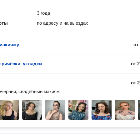
3 года
оты
по адресу и на выездах
макияжу
от
причёски, укладки
от
2
от
2
ечерний, свадебный макияж