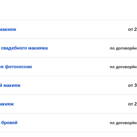
 макияж
от
2
 свадебного макияжа
по договорён
я фотосессии
по договорён
й макияж
от
3
макияж
от
2
 бровей
по договорён