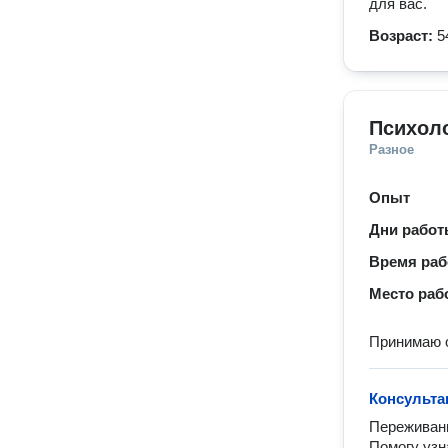
для вас.
Возраст:
5
Психол
Разное
Опыт
Дни рабо
Время ра
Место раб
Принимаю 
Консульта
Переживани
Помогу узна