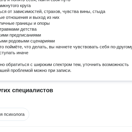
мкнутого круга

ся от зависимостей, страхов, чувства вины, стыда

е отношения и выход из них

личные границы и опоры

травмами детства

ими предписаниями

ыми родовыми сценариями

то поймёте, что делать, вы начнете чувствовать себя по-другому
ступать иначе

но обратиться с широким спектром тем, уточнить возможность 
ашей проблемой можно при записи.
угих специалистов
я психолога