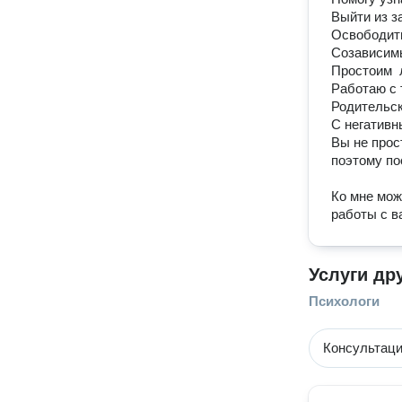
Выйти из за
Освободить
Созависимы
Простоим  
Работаю с 
Родительск
С негативн
Вы не прос
поэтому по
Ко мне мож
работы с в
Услуги др
Психологи
Консультаци