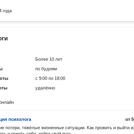
4 года
оги
Более 10 лет
ты
по будням
боты
с 9:00 по 18:00
оты
удалённо
онлайн
ция психолога
от
5
е потери, тяжёлые жизненные ситуации. Как прожить и выйти из 
ть и понять себя, найти свой путь
