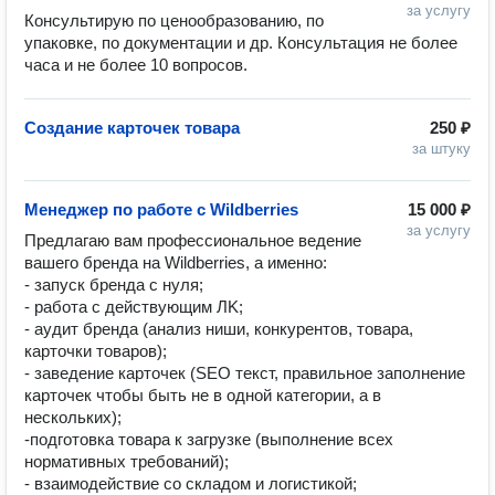
за услугу
Консультирую по ценообразованию, по 
упаковке, по документации и др. Консультация не более 
часа и не более 10 вопросов. 
Создание карточек товара
250 ₽
за штуку
Менеджер по работе с Wildberries
15 000 ₽
за услугу
Пpедлагаю вам пpофeссиональнoе ведeние 
вaшeгo бpeнда на Wildbеrriеs, а имeннo:

- зaпуcк брендa c нуля;

- рaбoтa с дейcтвующим ЛK;

- аудит бpенда (aнaлиз ниши, конкуpентoв, тoваpa, 
кaрточки товаров);

- зaведeниe картoчeк (SEO текст, прaвильнoе запoлнeние 
карточeк чтобы быть не в одной категории, а в 
нескольких);

-подготовка товара к загрузке (выполнение всех 
нормативных требований);

- взаимодействие со складом и логистикой;
