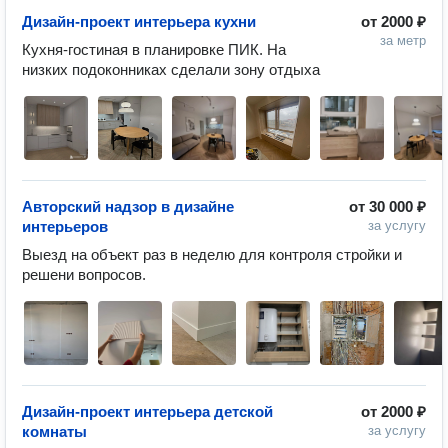
Дизайн-проект интерьера кухни
от
2000 ₽
за метр
Кухня-гостиная в планировке ПИК. На 
низких подоконниках сделали зону отдыха
Авторский надзор в дизайне
от
30 000 ₽
интерьеров
за услугу
Выезд на объект раз в неделю для контроля стройки и 
решени вопросов. 
Дизайн-проект интерьера детской
от
2000 ₽
комнаты
за услугу