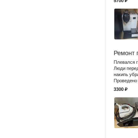
5700 ₽
Ремонт 
Плевался г
Люди перед
накипь убр
Проведено 
3300 ₽