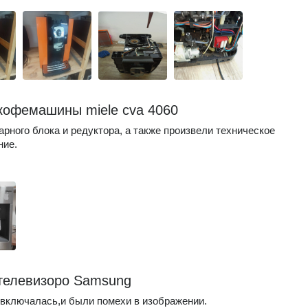
кофемашины miele cva 4060
арного блока и редуктора, а также произвели техническое
ние.
телевизоро Samsung
 включалась,и были помехи в изображении.