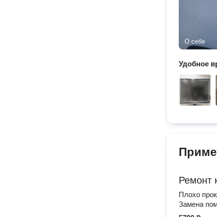
О себе
Удобное в
Приме
Ремонт 
Плохо прок
Замена пом