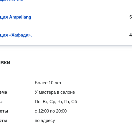
ция Ampallang
5
ция «Хафада».
4
овки
Более 10 лет
ема
У мастера в салоне
ты
Пн, Вт, Ср, Чт, Пт, Сб
боты
с 12:00 по 20:00
оты
по адресу