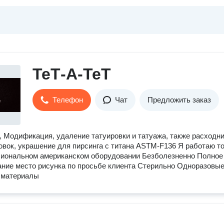
ТеТ-А-ТеТ
Телефон
Чат
Предложить заказ
, Модификация, удаление татуировки и татуажа, также расходн
овок, украшение для пирсинга с титана ASTM-F136 Я работаю т
сиональном американском оборудовании Безболезненно Полное
ние место рисунка по просьбе клиента Стерильно Одноразовы
 материалы