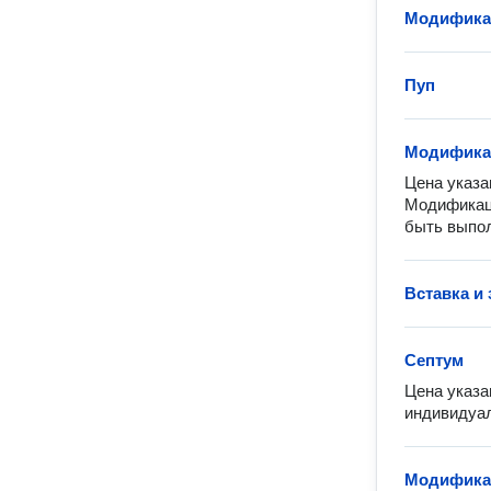
Модифика
Пуп
Модифика
Цена указа
Модификаци
быть выпол
Вставка и
Септум
Цена указа
индивидуал
Модификац