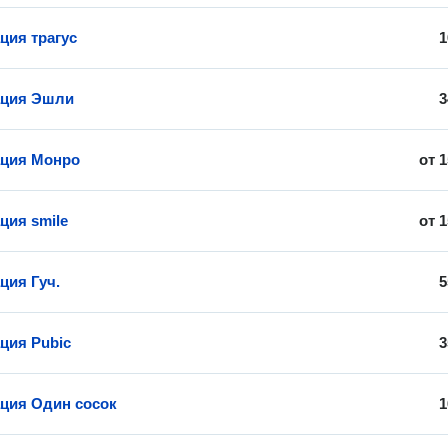
ия трагус
1
ция Эшли
3
ция Монро
от
1
ия smile
от
1
ия Гуч.
5
ция Pubic
3
ция Один сосок
1