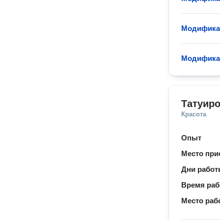
Модифика
Модифика
Татуир
Красота
Опыт
Место при
Дни рабо
Время ра
Место раб