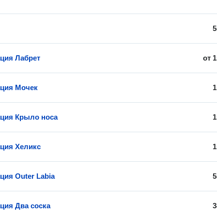
5
ция Лабрет
от
1
ция Мочек
1
ция Крыло носа
1
ция Хеликс
1
ия Outer Labia
5
ия Два соска
3