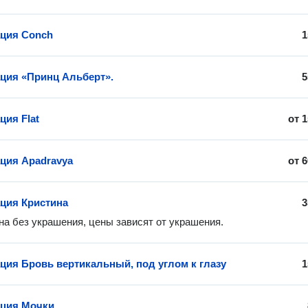
ция Conch
1
ия «Принц Альберт».
5
ия Flat
от
1
ция Apadravya
от
6
ция Кристина
3
на без украшения, цены зависят от украшения.
ия Бровь вертикальный, под углом к глазу
1
ция Мочки