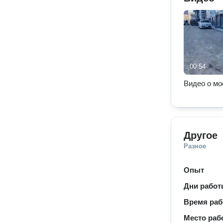
00:54
Видео о мо
Другое
Разное
Опыт
Дни рабо
Время ра
Место раб