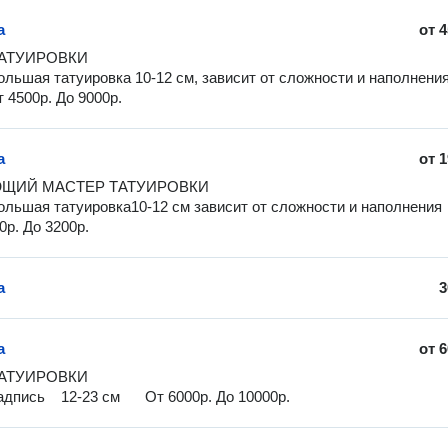
а
от
4
АТУИРОВКИ

ольшая татуировка 10-12 см, зависит от сложности и наполнения
етом	От 4500р. До 9000р.  
а
от
1
ольшая татуировка10-12 см зависит от сложности и наполнения 
0р. До 3200р.
а
3
а
от
6
АТУИРОВКИ

Большая надпись    12-23 см	От 6000р. До 10000р. 