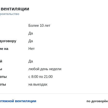
 вентиляции
троительство
Более 10 лет
Да
 договору
Да
е на
Нет
ей
Да
ты
любой день недели
боты
с 8:00 по 21:00
оты
на выездах
ытяжной вентиляции
по договорён