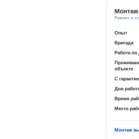
Монтаж
Ремонт и с
Опыт
Бригада
Работа по
Проживани
объекте
С гаранти
Дни рабо
Время ра
Место раб
Монтаж в