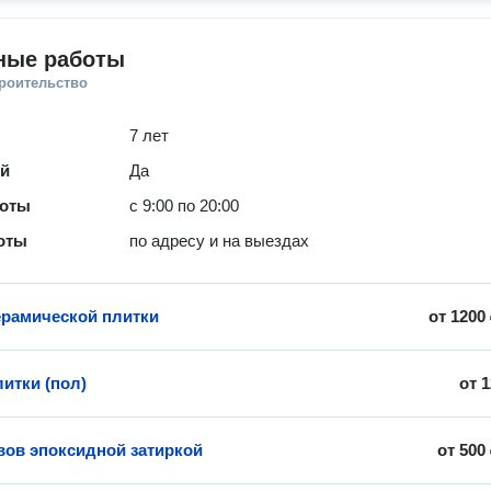
ные работы
троительство
7 лет
ей
Да
боты
с 9:00 по 20:00
оты
по адресу и на выездах
ерамической плитки
от
1200
итки (пол)
от
1
вов эпоксидной затиркой
от
500