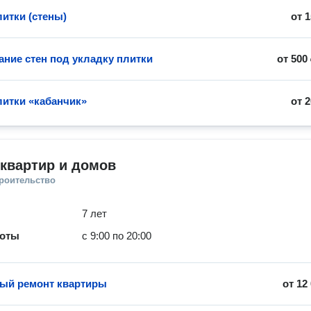
литки (стены)
от
1
ние стен под укладку плитки
от
500
литки «кабанчик»
от
2
квартир и домов
троительство
7 лет
боты
с 9:00 по 20:00
ый ремонт квартиры
от
12