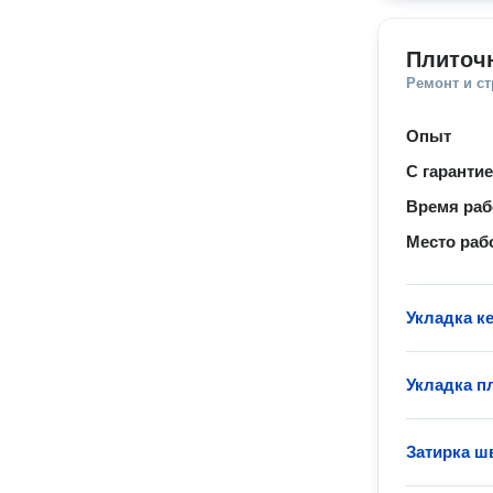
Плиточ
Ремонт и с
Опыт
С гаранти
Время ра
Место раб
Укладка к
Укладка пл
Затирка ш