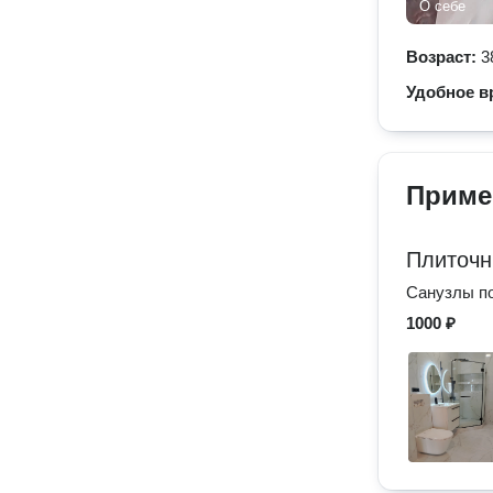
О себе
Возраст:
3
Удобное в
Приме
Плиточн
Санузлы п
1000 ₽