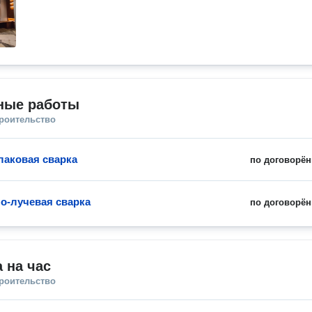
ные работы
троительство
аковая сварка
по договорён
о-лучевая сварка
по договорён
 на час
троительство