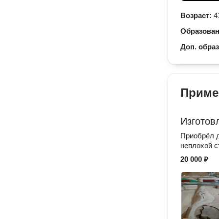
Возраст:
4
Образова
Доп. обра
Приме
Изготов
Приобрёл д
неплохой с
20 000 ₽