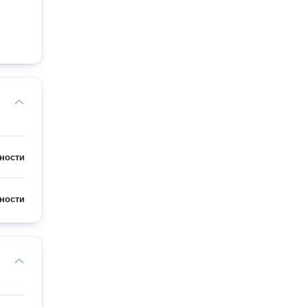
ности
ности