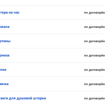
тера на час
по договорён
ркала
по договорён
артины
по договорён
рниза
по договорён
олки
по договорён
рючка
по договорён
анги для душевой шторки
по договорён