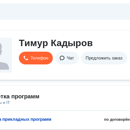
Тимур Кадыров
Телефон
Чат
Предложить заказ
отка программ
 и IT
а прикладных программ
по договорён