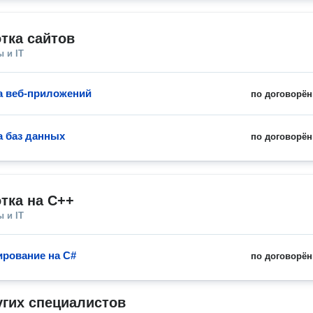
тка сайтов
 и IT
а веб-приложений
по договорён
а баз данных
по договорён
тка на С++
 и IT
рование на C#
по договорён
угих специалистов