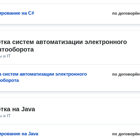
рование на C#
по договорён
тка систем автоматизации электронного 
нтооборота
 и IT
а систем автоматизации электронного
по договорён
оборота
тка на Java
 и IT
рование на Java
по договорён