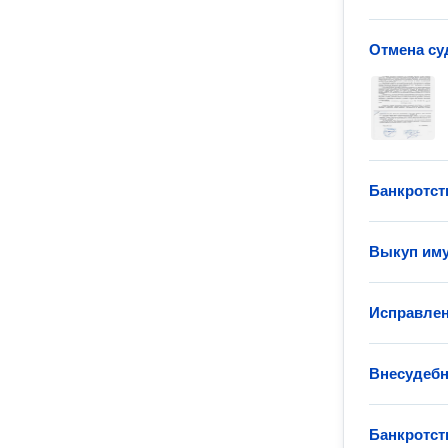
Отмена су
Банкротст
Выкуп иму
Исправлен
Внесудебн
Банкротст