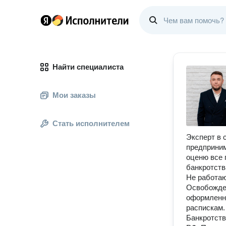
Найти специалиста
Мои заказы
Стать исполнителем
Эксперт в 
предприним
оценю все 
банкротств
Не работаю
Освобожден
оформленны
распискам.
Банкротств