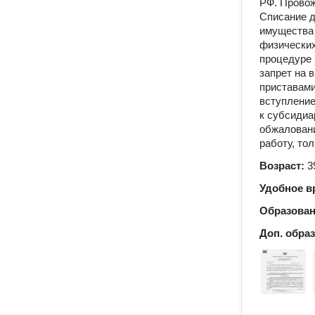
РФ. Провож
Списание д
имущества 
физических
процедуре 
запрет на 
приставами
вступление
к субсидиа
обжаловани
работу, то
Возраст:
3
Удобное в
Образова
Доп. обра