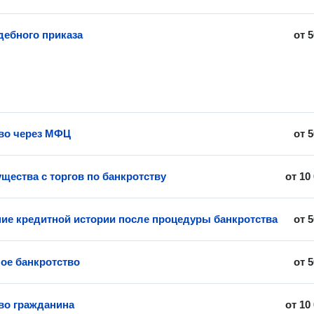
дебного приказа
от
5
во через МФЦ
от
5
щества с торгов по банкротству
от
10
ие кредитной истории после процедуры банкротства
от
5
ое банкротство
от
5
во гражданина
от
10