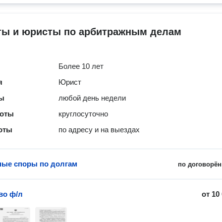
ты и юристы по арбитражным делам
Более 10 лет
я
Юрист
ты
любой день недели
боты
круглосуточно
оты
по адресу и на выездах
ые споры по долгам
по договорён
во ф/л
от
10