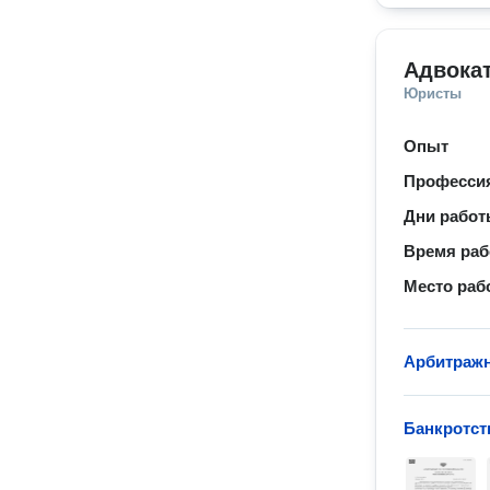
Адвока
Юристы
Опыт
Професси
Дни рабо
Время ра
Место раб
Арбитражн
Банкротст