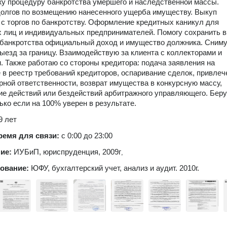
у процедуру банкротства умершего и наследственной массы.
олгов по возмещению нанесенного ущерба имуществу. Выкуп
с торгов по банкротству. Оформление кредитных каникул для
 лиц и индивидуальных предпринимателей. Помогу сохранить в
банкротства официальный доход и имущество должника. Сним
выезд за границу. Взаимодействую за клиента с коллекторами и
. Также работаю со стороны кредитора: подача заявления на
 в реестр требований кредиторов, оспаривание сделок, привлеч
рной ответственности, возврат имущества в конкурсную массу,
е действий или бездействий арбитражного управляющего. Беру
лько если на 100% уверен в результате.
9 лет
ремя для связи:
с 0:00 до 23:00
ние:
ИУБиП, юриспруденция, 2009г
,
зование:
ЮФУ, бухгалтерский учет, анализ и аудит. 2010г.