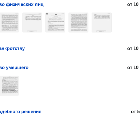
во физических лиц
от
10
анкротству
от
10
во умершего
от
10
удебного решения
от
5