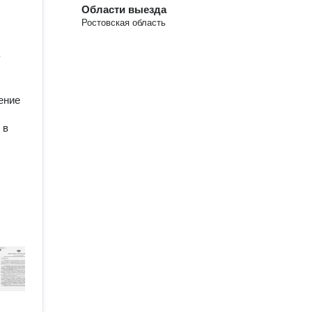
Области выезда
Ростовская область
у
ение
 в