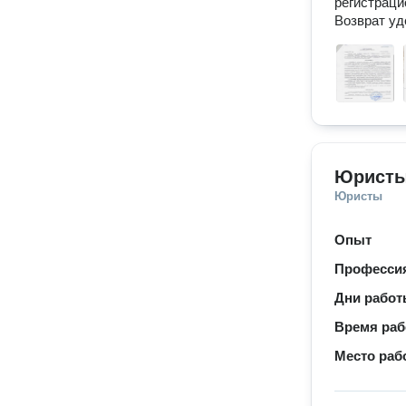
регистраци
Возврат уд
Юристы
Юристы
Опыт
Професси
Дни рабо
Время ра
Место раб