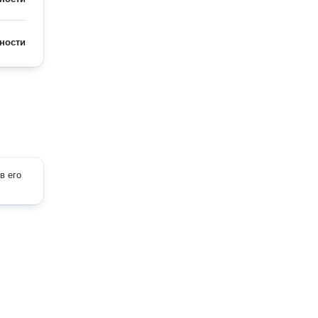
ности
в его