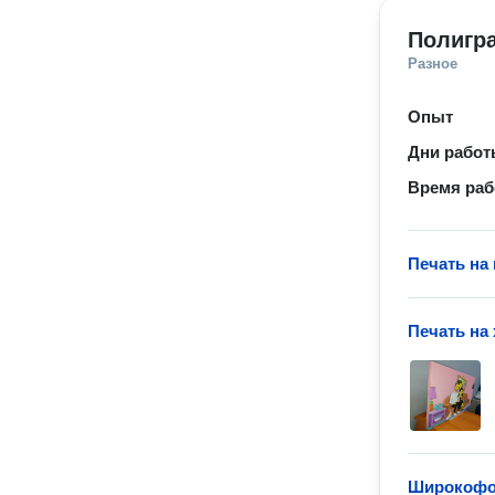
Полигр
Разное
Опыт
Дни рабо
Время ра
Печать на
Печать на
Широкофо