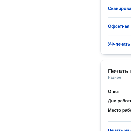
Сканирова
Офсетная 
УФ-печать
Печать 
Разное
Опыт
Дни рабо
Место раб
Печать на