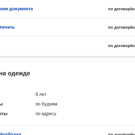
ние документа
по договорён
печать
по договорён
по договорён
на одежде
8 лет
ты
по будням
оты
по адресу
 футболке
по договорён