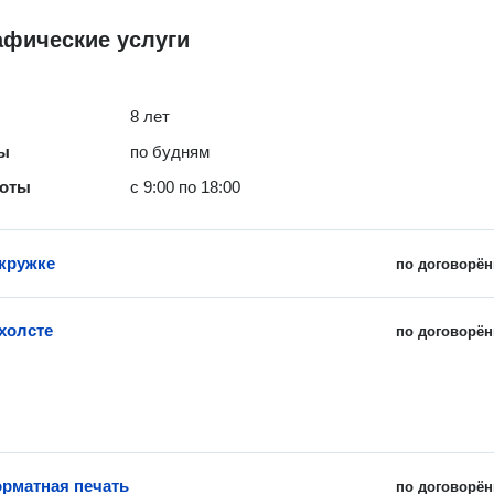
афические услуги
8 лет
ты
по будням
боты
с 9:00 по 18:00
 кружке
по договорён
 холсте
по договорён
рматная печать
по договорён