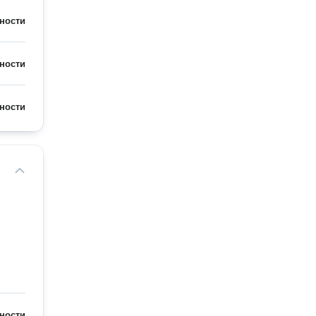
ности
ности
ности
ности