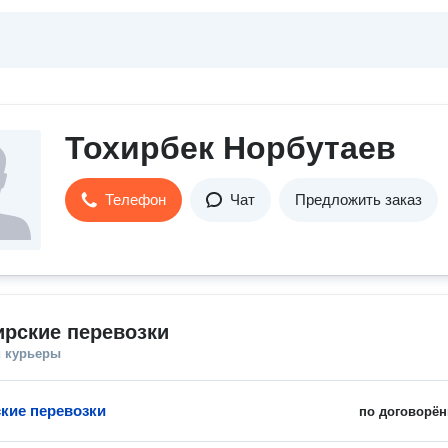
Тохирбек Норбутаев
Телефон
Чат
Предложить заказ
рские перевозки
и курьеры
кие перевозки
по договорён