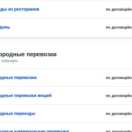
еды из ресторанов
по договорён
 день
по договорён
ородные перевозки
и курьеры
одные перевозки
по договорён
дные перевозки вещей
по договорён
одные переезды
по договорён
дные коммерческие перевозки
по договорён