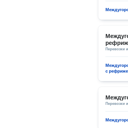
Междугоро
Междуго
рефриж
Перевозки 
Междугоро
с рефриж
Междуг
Перевозки 
Междугоро