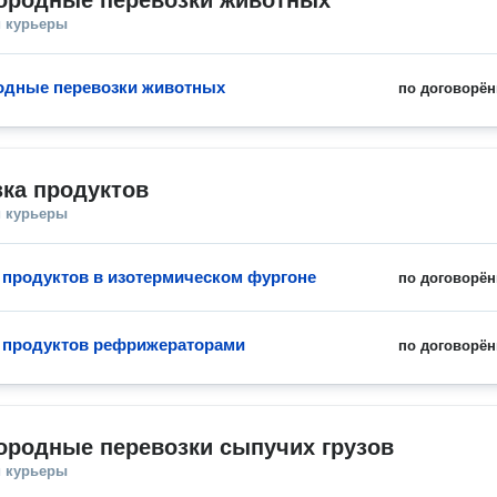
ородные перевозки животных
и курьеры
одные перевозки животных
по договорён
ка продуктов
и курьеры
 продуктов в изотермическом фургоне
по договорён
 продуктов рефрижераторами
по договорён
ородные перевозки сыпучих грузов
и курьеры