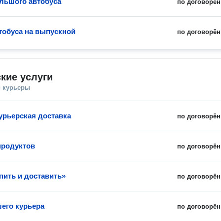
льшого автобуса
по договорён
тобуса на выпускной
по договорён
кие услуги
и курьеры
урьерская доставка
по договорён
продуктов
по договорён
пить и доставить»
по договорён
шего курьера
по договорён