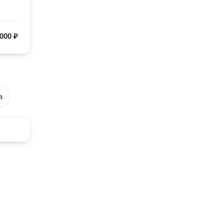
000 ₽
а