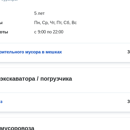
5 лет
ты
Пн, Ср, Чт, Пт, Сб, Вс
боты
с 9:00 по 22:00
оительного мусора в мешках
3
экскаватора / погрузчика
з
3
 мусоровоза