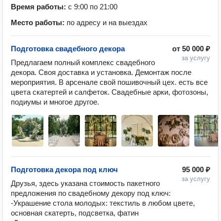
Время работы:
с 9:00 по 21:00
Место работы:
по адресу и на выездах
Подготовка свадебного декора
от
50 000 ₽
за услугу
Предлагаем полный комплекс свадебного 
декора. Своя доставка и установка. Демонтаж после 
мероприятия. В арсенале свой пошивочный цех. есть все 
цвета скатертей и салфеток. Свадебные арки, фотозоны, 
подиумы и многое другое.
Подготовка декора под ключ
95 000 ₽
за услугу
Друзья, здесь указана стоимость пакетного 
предложения по свадебному декору под ключ:

-Украшение стола молодых: текстиль в любом цвете, 
основная скатерть, подсветка, фатин
