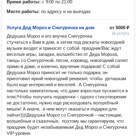
Время работы:
с 9:00 по 21:00
Место работы:
по адресу и на выездах
Услуга Дед Мороз и Снегурочка на дом
от
5000 ₽
за услугу
Дедушка Мороз и его внучка Снегурочка 
стучаться к Вам в дом, а затем под раскаты новогодней 
музыки входят и приносят с собой  праздник!Вас ждут 
веселые игры, загадки, волшебство от Деда Мороза, 
танцы со Снегурочкой, песни, хоровод, новогодний салют 
прямо в доме, и конечно, вручение подарков! С собой 
Дедушка Мороз приносит не только подарки, он 
приготовил яркий новогодний реквизит, чтобы  детишкам 
было еще интересней и веселей.  А Снегурочка 
настолько зажигательна, что даже взрослые пускаются в 
пляс!Чтобы получить подарочки – одного стихотворения 
не достаточно, нужно еще расколдовать волшебный 
мешок! А иначе,  в нем могут оказаться подарки для 
зайчат)))!Дедушка Мороз со Снегурочкой – настоящие,  
волшебные и сказочные,  поэтому мы гарантируем, что 
праздник будет незабываемым! Дед Мороз и Снегурочка 
VIP-уровня.