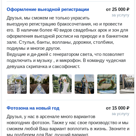
Оформление выездной регистрации
от
25 000 ₽
за услугу
Друзья, мы сможем не только украсить 
выездную регистрацию бракосочетания, но и провести 
его.  В наличии более 40 видов свадебных арок и зон для 
оформления выездной росписи на природе и в банкетном 
зале. Стулья, банты, волланы, дорожки, столбики, 
подиумы и многое другое. 

Ведущие и ди-джей с генератором света, что позволяет 
подключить и музыку , и микрофон. В команду чудесная 
девушка скрипачка и саксофонист.
Фотозона на новый год
от
15 000 ₽
за услугу
Друзья, у нас в арсенале много вариантов 
новогодних фотозон. Также у нас свое производство и мы 
сможем любой Ваш вариант воплотить в жизнь. Звоните и 
мы подберем для Вас лучший вариант.