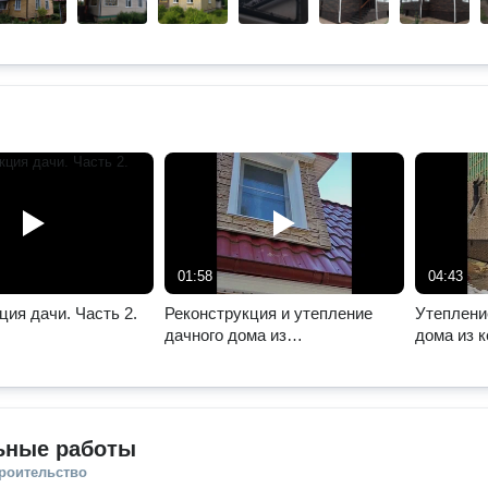
01:58
04:43
ция дачи. Часть 2.
Реконструкция и утепление
Утеплени
дачного дома из
дома из 
керамзитобетонных блоков
блоков. Ч
ьные работы
троительство