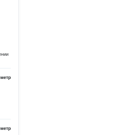
ении
/
метр
/
метр