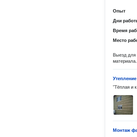
Опыт
Дни рабо
Время ра
Место раб
Выезд для 
материала.
Утепление
"Тёплая и 
Монтаж фа