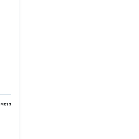
/
метр