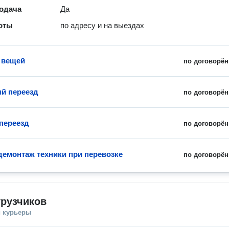
одача
Да
оты
по адресу и на выездах
 вещей
по договорён
й переезд
по договорён
переезд
по договорён
демонтаж техники при перевозке
по договорён
грузчиков
и курьеры