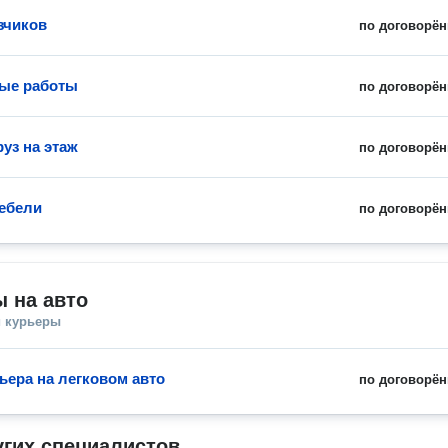
зчиков
по договорён
ые работы
по договорён
уз на этаж
по договорён
ебели
по договорён
 на авто
и курьеры
ьера на легковом авто
по договорён
угих специалистов