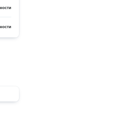
ности
ности