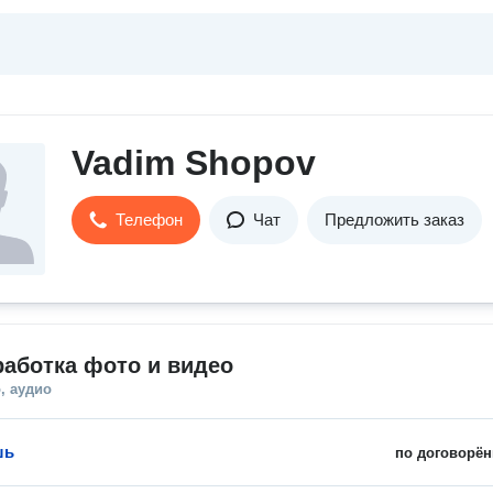
Vadim Shopov
Телефон
Чат
Предложить заказ
аботка фото и видео
, аудио
шь
по договорён