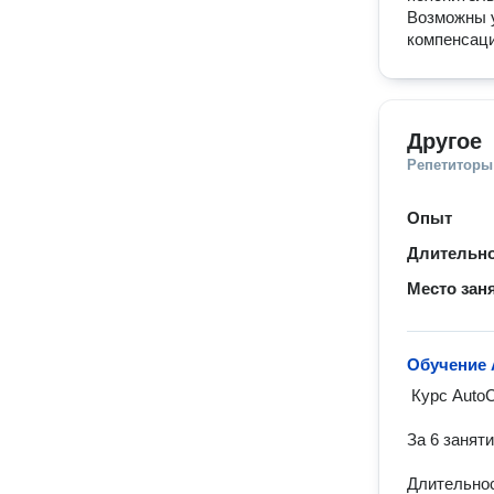
Возможны у
компенсаци
Другое
Репетиторы
Опыт
Длительно
Место зан
Обучение 
 Курс AutoCAD для начинающих.

За 6 занят
Длительност