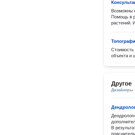
Консульта
Возможны к
Помощь в р
растений. И
Топографи
Стоимость 
объекта и 
Другое
Дизайнеры
Дендролог
Дендрологи
дополнител
В результа
пояснительн