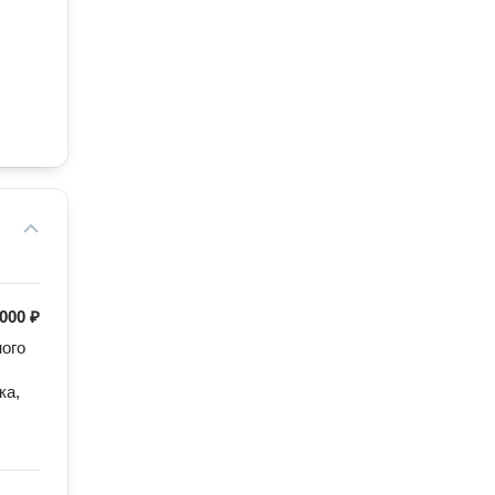
 000 ₽
ого 
а, 