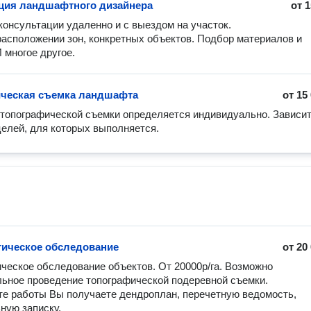
ция ландшафтного дизайнера
от
1
онсультации удаленно и с выездом на участок. 

асположении зон, конкретных объектов. Подбор материалов и 
 многое другое. 
ческая съемка ландшафта
от
15
топографической съемки определяется индивидуально. Зависит 
целей, для которых выполняется.
ическое обследование
от
20
ческое обследование объектов. От 20000р/га. Возможно  
ьное проведение топографической подеревной съемки.  

те работы Вы получаете дендроплан, перечетную ведомость, 
ую записку. 
