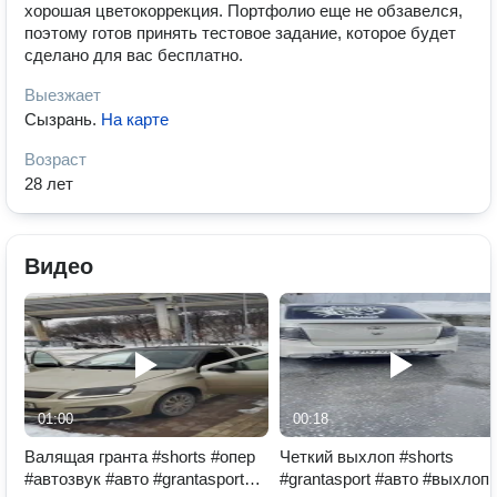
хорошая цветокоррекция. Портфолио еще не обзавелся,
поэтому готов принять тестовое задание, которое будет
сделано для вас бесплатно.
Выезжает
Сызрань
.
На карте
Возраст
28 лет
Видео
01:00
00:18
Валящая гранта #shorts #опер
Четкий выхлоп #shorts
#автозвук #авто #grantasport
#grantasport #авто #выхлоп