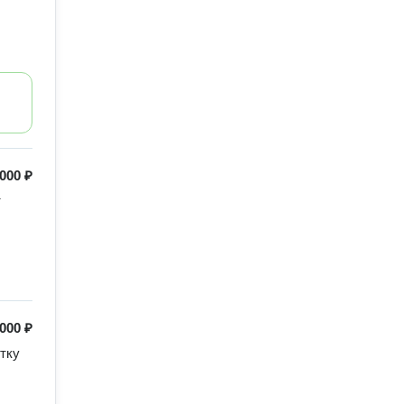
 000 ₽
т
000 ₽
тку