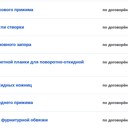
кового прижима
по договорён
тли створки
по договорён
новного запора
по договорён
ветной планки для поворотно-откидной
по договорён
кидных ножниц
по договорён
еднего прижима
по договорён
 фурнитурной обвязки
по договорён