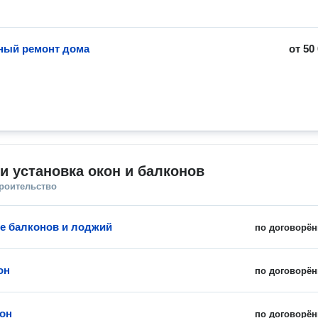
ный ремонт дома
от
50
и установка окон и балконов
троительство
е балконов и лоджий
по договорён
он
по договорён
он
по договорён