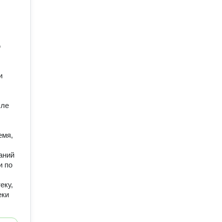
ю
и
сле
емя,
аний
и по
еку,
еки