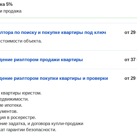
дка
5%
 и продажа
элтора по поиску и покупке квартиры под ключ
от
29
стоимости объекта.
ение риэлтором продажи квартиры
от
37
ение риэлтором покупки квартиры и проверки
от
29
 квартиры юристом.

едвижимости.

е ипотеки.

ументов.

ия в росерестре.

ие задатка, и договора купли-продажи

ат гарантии безопасности. 