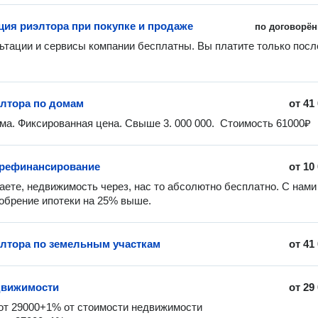
ция риэлтора при покупке и продаже
по договорён
ьтации и сервисы компании бесплатны. Вы платите только после
элтора по домам
от
41
ма. Фиксированная цена. Свыше 3. 000 000.  Стоимость 61000₽
 рефинансирование
от
10
аете, недвижимость через, нас то абсолютно бесплатно. С нами 
обрение ипотеки на 25% выше. 
элтора по земельным участкам
от
41
движимости
от
29
 29000+1% от стоимости недвижимости 
