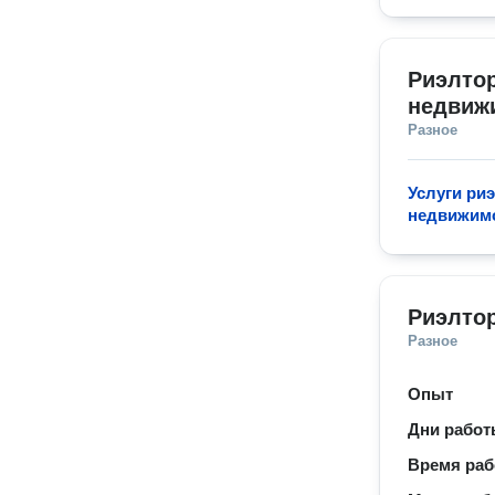
Риэлтор
недвиж
Разное
Услуги ри
недвижим
Риэлтор
Разное
Опыт
Дни рабо
Время ра