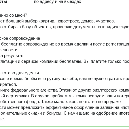
оты
по адресу и на выездах
нно со мной?
дет большой выбор квартир, новостроек, домов, участков.
о отбираю базу объектов, проверяю документы на юридическу
ское сопровождение
бесплатно сопровождение во время сделки и после регистраци
венности.
за результат
ультации и сервисы компании бесплатны. Вы платите только по
т готово для сделки
аше время: берём всю рутину на себя, вам не нужно тратить вр
ираться.
ичие федерального агенства Этажи от других риэлторских комп
ный сертификат. В случае проблем мы компенсируем ваши потер
собственного фонда. Также мало какое агентство по продаже
ти может предложить эффективное оформление заявки на ипот
полнительные скидки и бонусы. С нами шанс на одобрение ипот
ше.