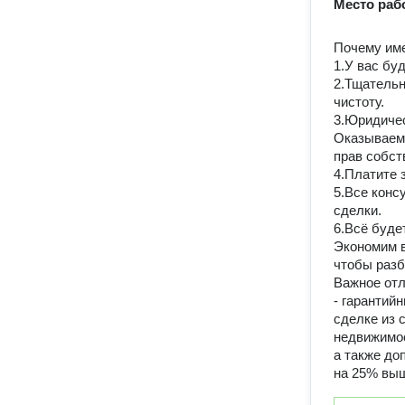
Место раб
Почему име
1.У вас бу
2.Тщательн
чистоту.
3.Юридиче
Оказываем 
прав собст
4.Платите 
5.Все конс
сделки.
6.Всё буде
Экономим в
чтобы разб
Важное отл
- гарантий
сделке из 
недвижимос
а также до
на 25% вы