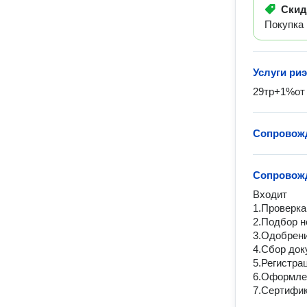
Ски
Покупка
Услуги ри
29тр+1%от 
Сопровожд
Сопровожд
Входит

1.Проверка
2.Подбор н
3.Одобрени
4.Сбор док
5.Регистрац
6.Оформлен
7.Сертифик