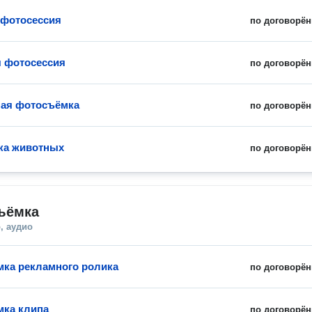
 фотосессия
по договорён
 фотосессия
по договорён
ая фотосъёмка
по договорён
ка животных
по договорён
ъёмка
, аудио
ка рекламного ролика
по договорён
ка клипа
по договорён