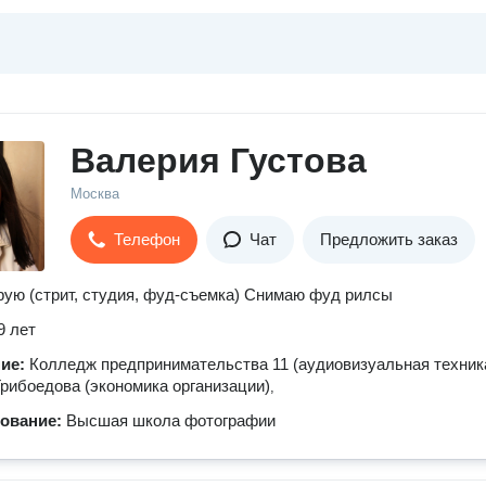
Валерия Густова
Москва
Телефон
Чат
Предложить заказ
ую (стрит, студия, фуд-съемка) Снимаю фуд рилсы
9 лет
ние:
Колледж предпринимательства 11 (аудиовизуальная техника
ибоедова (экономика организации)
,
зование:
Высшая школа фотографии