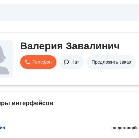
Валерия Завалинич
Телефон
Чат
Предложить заказ
еры интерфейсов
айн
по договорён