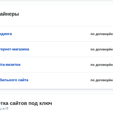
зайнеры
ндинга
по договорён
тернет-магазина
по договорён
йта-визитки
по договорён
бильного сайта
по договорён
тка сайтов под ключ
 и IT