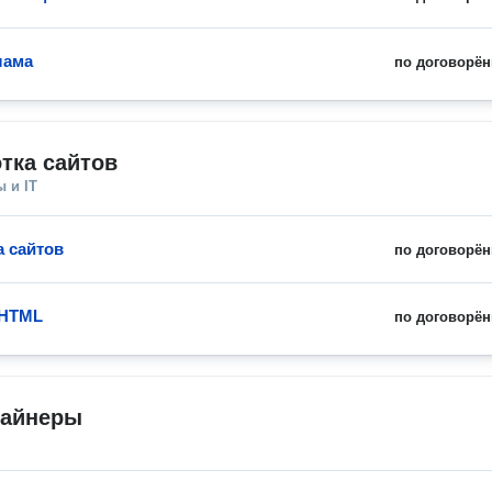
лама
по договорён
тка сайтов
 и IT
а сайтов
по договорён
 HTML
по договорён
зайнеры