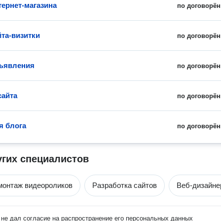
тернет-магазина
по договорён
йта-визитки
по договорён
ъявления
по договорён
сайта
по договорён
я блога
по договорён
угих специалистов
монтаж видеороликов
Разработка сайтов
Веб-дизайн
не дал согласие на распространение его персональных данных