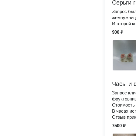
Серьги г
Запрос был
жемчужниц
И второй к
900 ₽
Часы и 
Запрос кли
фруктовниц
Стоимость 
В часах ис
Отзыв при
7500 ₽