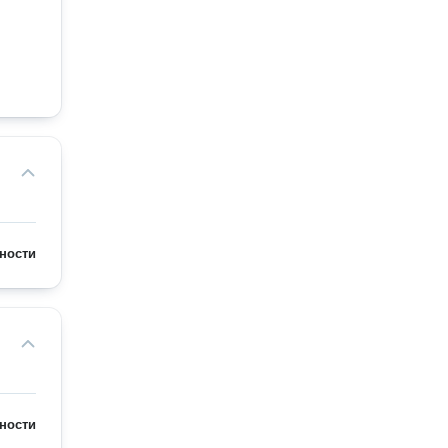
ности
ности