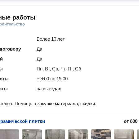
ные работы
троительство
Более 10 лет
 договору
Да
ей
Да
ты
Пн, Вт, Ср, Чт, Пт, Сб
боты
с 9:00 по 19:00
оты
на выездах
 ключ. Помощь в закупке материала, скидки.
ерамической плитки
от
800