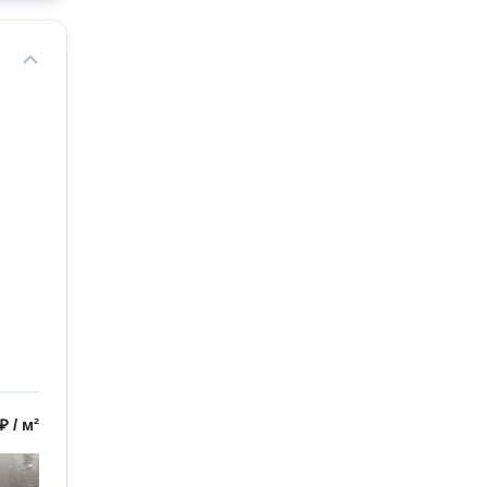
 ₽
/
м²