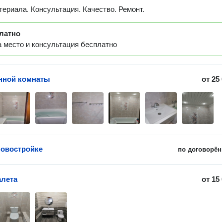
териала. Консультация. Качество. Ремонт.
латно
 место и консультация бесплатно
нной комнаты
от
25
новостройке
по договорён
алета
от
15