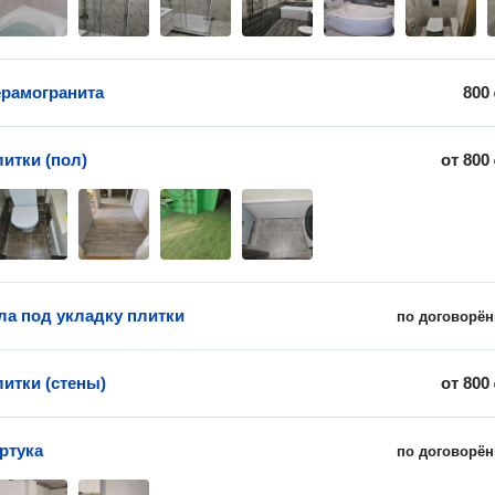
ерамогранита
800
итки (пол)
от
800
ла под укладку плитки
по договорён
литки (стены)
от
800
ртука
по договорён