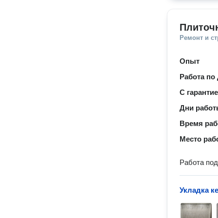
Плиточ
Ремонт и с
Опыт
Работа по
С гаранти
Дни рабо
Время ра
Место раб
Работа под
Укладка к