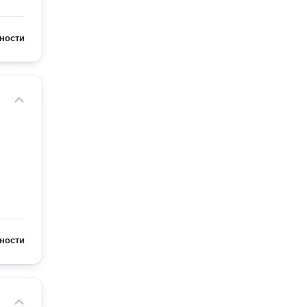
ности
ности