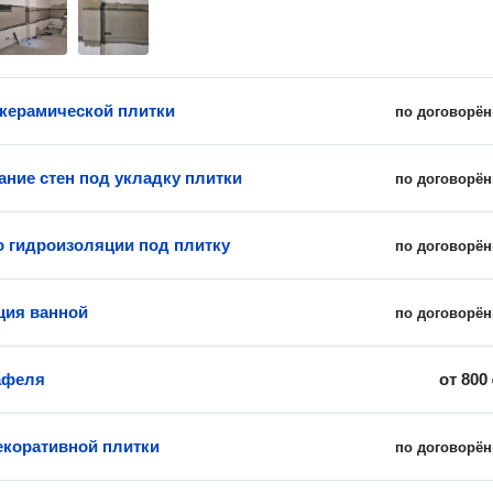
керамической плитки
по договорён
ние стен под укладку плитки
по договорён
о гидроизоляции под плитку
по договорён
ция ванной
по договорён
афеля
от
800
екоративной плитки
по договорён