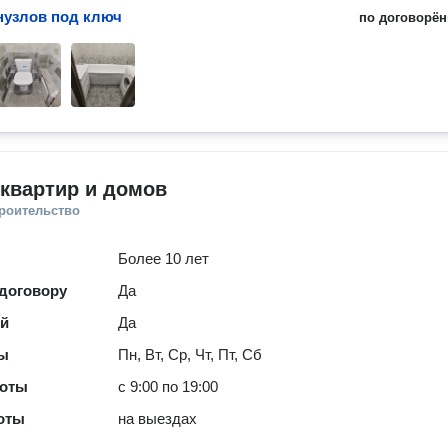
нузлов под ключ
по договорён
квартир и домов
троительство
Более 10 лет
 договору
Да
ей
Да
ты
Пн, Вт, Ср, Чт, Пт, Сб
боты
с 9:00 по 19:00
оты
на выездах