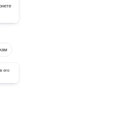
нете 
кам
в его