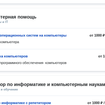
терная помощь
 и IT
 операционных систем на компьютеры
от
1000 ₽
 компьютера
ка компьютеров
от
1
программного обеспечения  компьютеров
тор по информатике и компьютерным наука
 и обучение
о информатике с репетитором
от
1000 ₽