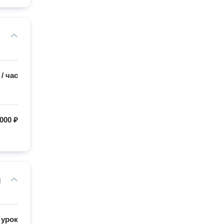
/
час
000 ₽
м
/
урок